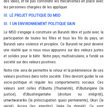
des idées, et ne pas confondre les mécanismes en place avec
les personnes chargées de les appliquer.
III. LE PROJET POLITIQUE DU MSD
III. 1 UN ENVIRONNEMENT POLITIQUE SAIN
Le MSD s’engage à construire un Burundi libre et juste avec la
participation de toutes les filles et tous les fils du pays, un
Burundi sans violence et prospère. Ce Burundi ne peut devenir
une réalité que si nous nous appuyons sur des valeurs justes
et solides pour le bâtir. Notre pays, multiséculaire, a fondé sa
société sur des valeurs positives.
Notre rôle sera de permettre le retour et la prééminence de ces
valeurs positives dans notre société. Elles devront guider la vie
socio-politique et réguler les comportements sociaux. Ces
valeurs sont celles d’Ubuntu (l’humanité), d’Ubutungane (la
justice), d’Ubushingantahe (droiture ou intégrité),
umwitwarariko (la préoccupation quasi permanente), Ukuri (la
vérité), Ikizira (les interdits), Iteka (la dignité). Ce sont