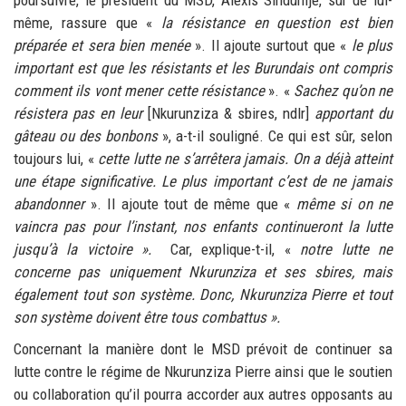
poursuivre, le président du MSD, Alexis Sinduhije, sûr de lui-
même, rassure que «
la résistance en question est bien
préparée et sera bien menée
».
Il ajoute surtout que
«
le plus
important est que les résistants et les Burundais ont compris
comment ils vont mener cette résistance
». «
Sachez qu’on ne
résistera pas en leur
[Nkurunziza & sbires, ndlr]
apportant du
gâteau ou des bonbons
», a-t-il souligné. Ce qui est sûr, selon
toujours lui, «
cette lutte ne s’arrêtera jamais. On a déjà atteint
une étape significative. Le plus important c’est de ne jamais
abandonner
». Il ajoute tout de même que «
même si on ne
vaincra pas pour l’instant, nos enfants continueront la lutte
jusqu’à la victoire
».
Car, explique-t-il, «
notre lutte ne
concerne pas uniquement Nkurunziza et ses sbires, mais
également tout son système. Donc, Nkurunziza Pierre et tout
son système doivent être tous combattus
».
Concernant la manière dont le MSD prévoit de continuer sa
lutte contre le régime de Nkurunziza Pierre ainsi que le soutien
ou collaboration qu’il pourra accorder aux autres opposants au