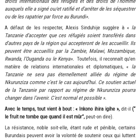
droits internationaux des réfugiés et des droits de l’homme
auxquels elle a signé ou/et ratifié
et d’arrêter de les séquestrer
ou de les rapatrier par force au Burundi
».
A défaut de les respecter, Alexis Sinduhije suggère à «
la
Tanzanie d’accepter que ces réfugiés soient transférés dans
d’autres pays de la région qui accepteront de les accueillir. Ils
peuvent être accueillis par la Zambie, Malawi, Mozambique,
Rwanda, l’Ouganda ou le Kenya
».
Toutefois, il reconnaît qu’en
matière de relations internationales et diplomatiques, «
la
Tanzanie ne sera pas éternellement alliée du régime de
Nkurunziza comme c’est le cas aujourd’hui. Ce soutien actuel
de la Tanzanie par rapport au régime de Nkurunziza pourra
changer dans l’avenir. C’est normal et possible
».
Avec le temps, tout vient à bout
: «
Inkono ihira igihe
»,
dit-il
(“
le fruit ne tombe que quand il est mûr”
,
peut-on dire).
La résistance, noble soit-elle, étant rude et pénible, certains
Burundais peuvent avoir la volonté de soutenir ceux qui luttent