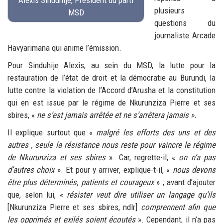
plusieurs
MSD
questions du
journaliste Arcade
Havyarimana qui anime l’émission.
Pour Sinduhije Alexis, au sein du MSD, la lutte pour la
restauration de l’état de droit et la démocratie au Burundi, la
lutte contre la violation de l’Accord d’Arusha et la constitution
qui en est issue par le régime de Nkurunziza Pierre et ses
sbires, «
ne s’est jamais arrêtée et ne s’arrêtera jamais
».
Il explique surtout que «
malgré les efforts des uns et des
autres , seule la résistance nous reste pour vaincre le régime
de Nkurunziza et ses sbires
». Car, regrette-il, «
on n’a pas
d’autres choix
». Et pour y arriver, explique-t-il, «
nous devons
être plus déterminés, patients et courageux
» ; avant d’ajouter
que, selon lui, «
résister veut dire utiliser un langage qu’ils
[Nkurunziza Pierre et ses sbires, ndlr]
comprennent afin que
les opprimés et exilés soient écoutés
». Cependant, il n’a pas