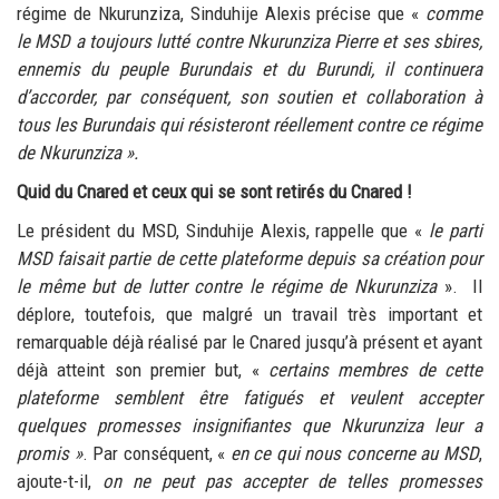
régime de Nkurunziza, Sinduhije Alexis précise que «
comme
le MSD a toujours lutté contre Nkurunziza Pierre et ses sbires,
ennemis du peuple Burundais et du Burundi, il continuera
d’accorder, par conséquent, son soutien et collaboration à
tous les
Burundais qui résisteront réellement contre ce régime
de Nkurunziza
».
Quid du Cnared et ceux qui se sont retirés du Cnared !
Le président du MSD, Sinduhije Alexis, rappelle que «
le parti
MSD faisait partie de cette plateforme depuis sa création pour
le même but de lutter contre le régime de Nkurunziza
». Il
déplore, toutefois, que malgré un travail très important et
remarquable déjà réalisé par le Cnared jusqu’à présent et ayant
déjà atteint son premier but, «
certains membres de cette
plateforme semblent être fatigués et veulent accepter
quelques promesses insignifiantes que Nkurunziza leur a
promis
»
. Par conséquent, «
en ce qui nous concerne au MSD
,
ajoute-t-il,
on ne peut pas accepter de telles promesses