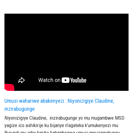
Umusi wahariwe abakenyezi : Niyonizigiye Claudine,
inzirabugunge
Niyonizigiye Claudine, inzirabugunge yo mu mugambwe MSD
yagize ico ashikirije ku bijanye n’agateka k’umukenyezi mu
Burundi
mu gihe hariko hahimbazwa umusi mpuzamakungu